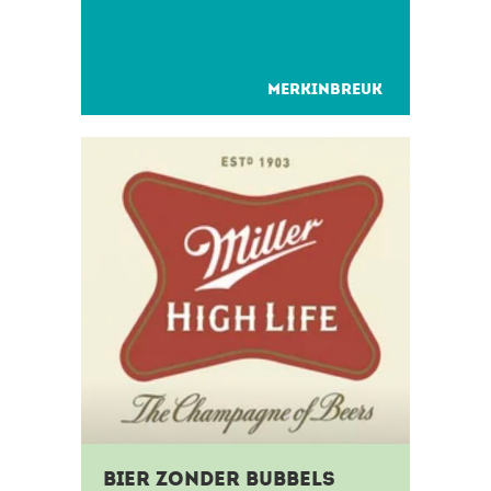
merkelement waar je het
sportmerk aan herkend. Denk
aan...
MERKINBREUK
Bier zonder bubbels