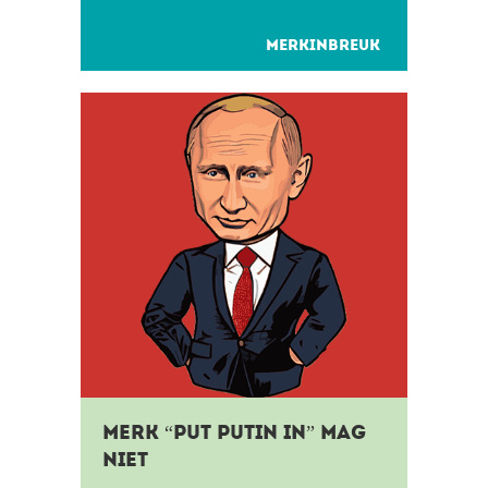
inderdaad alle aandacht, maar om
de...
MERKINBREUK
Merk “Put Putin in” mag
niet