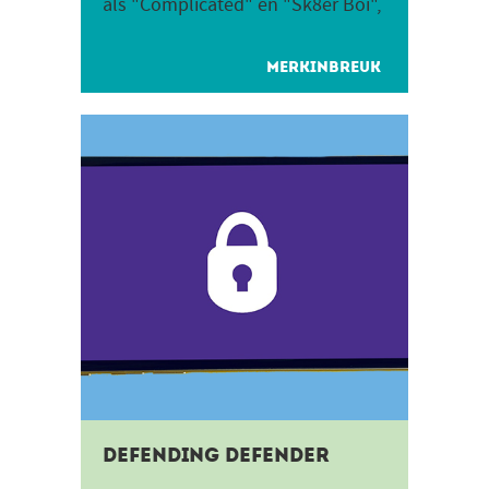
als "Complicated" en "Sk8er Boi",
maar ook om haar opvallende
kapsels. Haar kapsels...
MERKINBREUK
Defending Defender