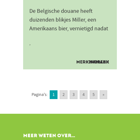
De Belgische douane heeft
duizenden blikjes Miller, een
Amerikaans bier, vernietigd nadat
het de slogan: " the Champagne
,
of Beers " droeg. Het Comité...
MERKINBREUK
NAMAAK
Pagina's:
1
2
3
4
5
»
MEER WETEN OVER…