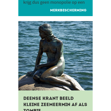
krijg dus geen monopolie op een
naam, maar een exclusief recht
MERKBESCHERMING
om deze naam voor...
Deense krant beeld
kleine zeemeermin af als
zombie