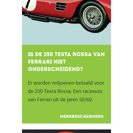
Is de 250 Testa Rossa van
Ferrari niet
onderscheidend?
Er worden miljoenen betaald voor
de 250 Testa Rossa. Een raceauto
van Ferrari uit de jaren 50/60.
Volgens kenners een uniek
staaltje vakman kunst uit...
MERKBESCHERMING