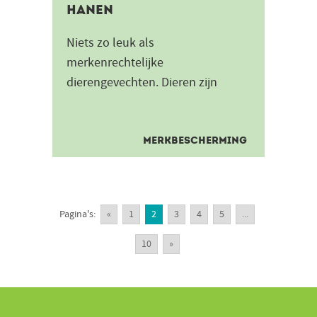
hanen
Niets zo leuk als
merkenrechtelijke
dierengevechten. Dieren zijn
enorm populair als logo. Denk
maar aan Puma, Lamborghini en
Red Bull. Om die reden...
MERKBESCHERMING
Pagina's:
«
1
2
3
4
5
...
10
»