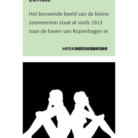
Het beroemde beeld van de kleine
zeemeermin staat al sinds 1913
naar de haven van Kopenhagen te
turen. Het beeld is gemaakt door
,
Edvard Eriksen. De...
MERKBESCHERMING
MERKINBREUK