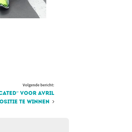
Volgende bericht:
CATED” VOOR AVRIL
OSITIE TE WINNEN