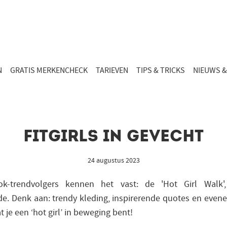
N
GRATIS MERKENCHECK
TARIEVEN
TIPS & TRICKS
NIEUWS &
Fitgirls in gevecht
24 augustus 2023
ok-trendvolgers kennen het vast: de 'Hot Girl Walk
. Denk aan: trendy kleding, inspirerende quotes en even
t je een ‘hot girl’ in beweging bent!