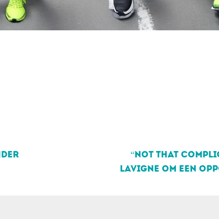
NDER
“NOT THAT COMPLI
LAVIGNE OM EEN OPP