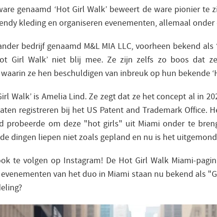
are genaamd ‘Hot Girl Walk’ beweert de ware pionier te zi
endy kleding en organiseren evenementen, allemaal onder d
nder bedrijf genaamd M&L MIA LLC, voorheen bekend als ‘H
Hot Girl Walk’ niet blij mee. Ze zijn zelfs zo boos dat 
 waarin ze hen beschuldigen van inbreuk op hun bekende ‘H
irl Walk’ is Amelia Lind. Ze zegt dat ze het concept al in 2
aten registreren bij het US Patent and Trademark Office. H
nd probeerde om deze "hot girls" uit Miami onder te bren
 dingen liepen niet zoals gepland en nu is het uitgemond i
ook te volgen op Instagram! De Hot Girl Walk Miami-pagin
evenementen van het duo in Miami staan nu bekend als "Gir
eling?