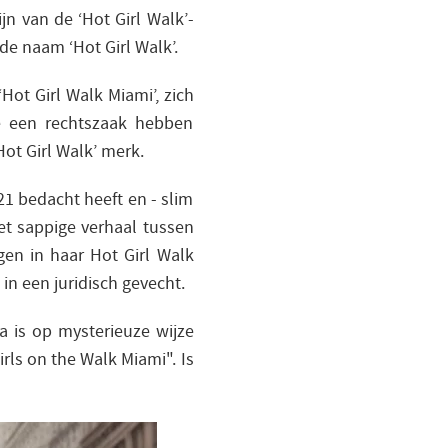
jn van de ‘Hot Girl Walk’-
e naam ‘Hot Girl Walk’.
ot Girl Walk Miami’, zich
ze een rechtszaak hebben
ot Girl Walk’ merk.
021 bedacht heeft en - slim
et sappige verhaal tussen
gen in haar Hot Girl Walk
n een juridisch gevecht.
a is op mysterieuze wijze
ls on the Walk Miami". Is