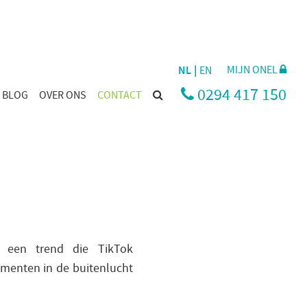
NL
MIJN ONEL
EN
0294 417 150
 BLOG
OVER ONS
CONTACT
', een trend die TikTok
ementen in de buitenlucht